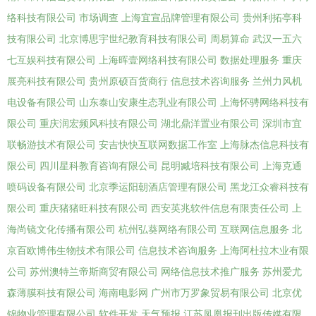
络科技有限公司
市场调查
上海宜宣品牌管理有限公司
贵州利拓亭科
技有限公司
北京博思宇世纪教育科技有限公司
周易算命
武汉一五六
七互娱科技有限公司
上海晖壹网络科技有限公司
数据处理服务
重庆
展亮科技有限公司
贵州原硕百货商行
信息技术咨询服务
兰州力风机
电设备有限公司
山东泰山安康生态乳业有限公司
上海怀骋网络科技有
限公司
重庆润宏频风科技有限公司
湖北鼎洋置业有限公司
深圳市宜
联畅游技术有限公司
安吉快快互联网数据工作室
上海脉杰信息科技有
限公司
四川星科教育咨询有限公司
昆明臧培科技有限公司
上海克通
喷码设备有限公司
北京季运阳朝酒店管理有限公司
黑龙江众睿科技有
限公司
重庆猪猪旺科技有限公司
西安英兆软件信息有限责任公司
上
海尚镜文化传播有限公司
杭州弘葵网络有限公司
互联网信息服务
北
京百欧博伟生物技术有限公司
信息技术咨询服务
上海阿杜拉木业有限
公司
苏州澳特兰帝斯商贸有限公司
网络信息技术推广服务
苏州爱尤
森薄膜科技有限公司
海南电影网
广州市万罗象贸易有限公司
北京优
锦物业管理有限公司
软件开发
天气预报
江苏凤凰报刊出版传媒有限