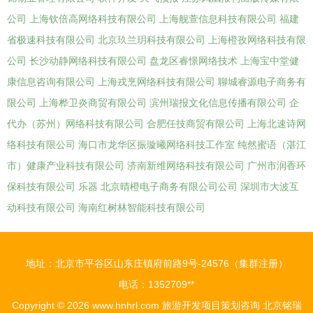
公司
上海钦倍高网络科技有限公司
上海舰萱信息科技有限公司
福建
省极速科技有限公司
北京玖兰玥科技有限公司
上海橙孜网络科技有限
公司
长沙动静网络科技有限公司
盘龙区睿憬网络技术
上海宝中堂健
康信息咨询有限公司
上海戎烹网络科技有限公司
聊城睿源电子商务有
限公司
上海桦卫炎商贸有限公司
滨州瑞报文化信息传播有限公司
企
代办（苏州）网络科技有限公司
合肥任技商贸有限公司
上海北速诗网
络科技有限公司
海口市龙华区振璇曦网络科技工作室
纯然蜜语（湛江
市）健康产业科技有限公司
济南新维网络科技有限公司
广州市润香环
保科技有限公司
乐器
北京晴橙电子商务有限公司公司
深圳市大波互
动科技有限公司
海南红树林智能科技有限公司
地址：北京市平谷区山东庄镇府前路9号-24576（集群注册）
电话：1352709**
Copyright © 2026
www.hnhrl.com
旅游开发项目策划咨询
北京铭瑞