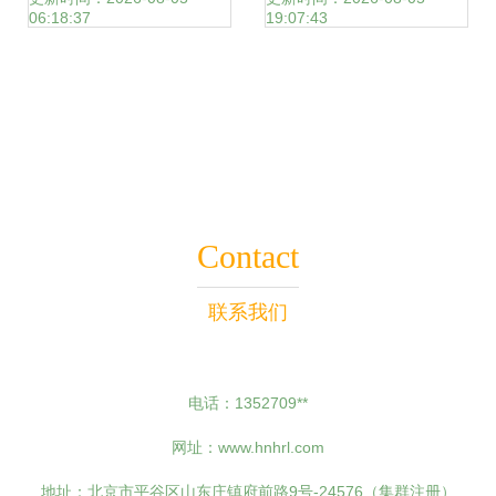
06:18:37
19:07:43
河东区、经开区等
Django到小程序的
多地，助力旅游开
多元化开发路径
发项目策划咨询与
Contact
发展
联系我们
电话：1352709**
网址：
www.hnhrl.com
地址：北京市平谷区山东庄镇府前路9号-24576（集群注册）